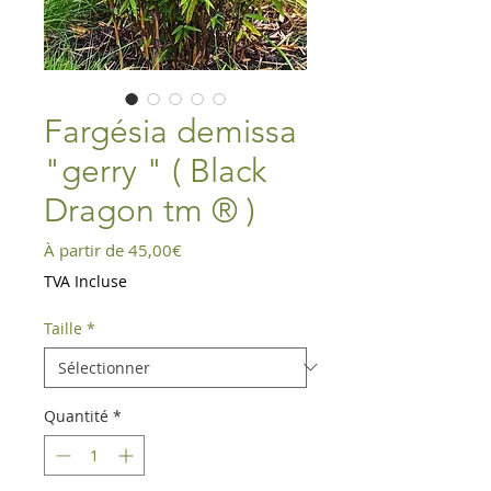
Fargésia demissa
"gerry " ( Black
Dragon tm ® )
Prix
À partir de
45,00€
promotionnel
TVA Incluse
Taille
*
Quantité
*