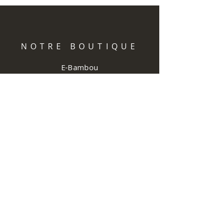
NOTRE BOUTIQUE
E-Bambou
Adresse : 2 rue de la douane,
57320 Neunkirchen-lès-Bouzonville,
Moselle, France
Tél :
07 85 60 28 61
E-mail :
contact@e-bambou.com
HORAIRES
Lun - Mar - Ven :
9h - 12h / 13h - 17h
Mer :
15h / 18h
​​Samedi : 8h - 12h